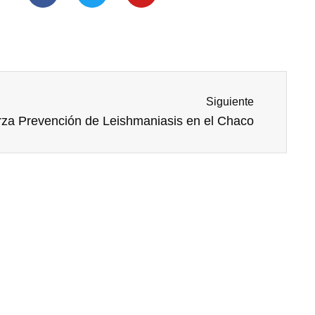
o
r
e
k
-
f
Next
Siguiente
rza Prevención de Leishmaniasis en el Chaco