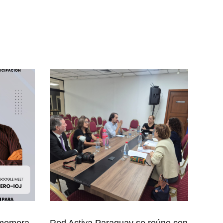
nmemora
Red Activa Paraguay se reúne con