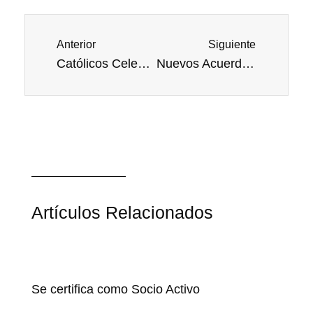
f
Prev
Next
Anterior
Siguiente
Católicos Celebran Tradición del Kurusu Ára
Nuevos Acuerdos en el MERCOSUR
Artículos Relacionados
Se certifica como Socio Activo