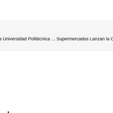
134 Estudiantes Culminan su Formación en la Universidad Politécnica Taiwán–Paraguay