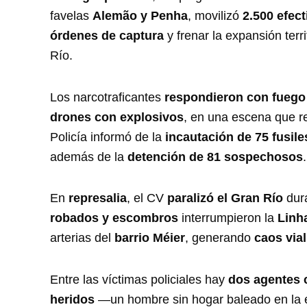
favelas
Alemão y Penha
, movilizó
2.500 efect
órdenes de captura
y frenar la expansión terri
Río.
Los narcotraficantes
respondieron con fuego d
drones con explosivos
, en una escena que re
Policía informó de la
incautación de 75 fusile
además de la
detención de 81 sospechosos
.
En
represalia
, el CV
paralizó el Gran Río
dura
robados y escombros
interrumpieron la
Linh
arterias del
barrio Méier
, generando
caos vial
Entre las víctimas policiales hay
dos agentes c
heridos
—un hombre sin hogar baleado en la 