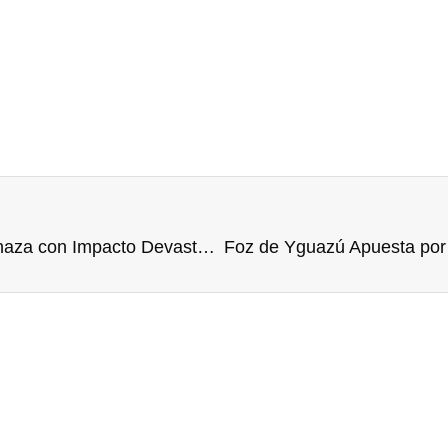
Huracán Melissa Alcanza Categoría 5 y Amenaza con Impacto Devastador en el Caribe