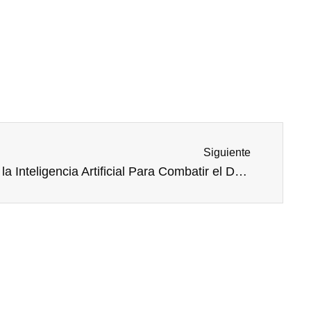
Next
Siguiente
Foz de Yguazú Apuesta por la Inteligencia Artificial Para Combatir el Dengue