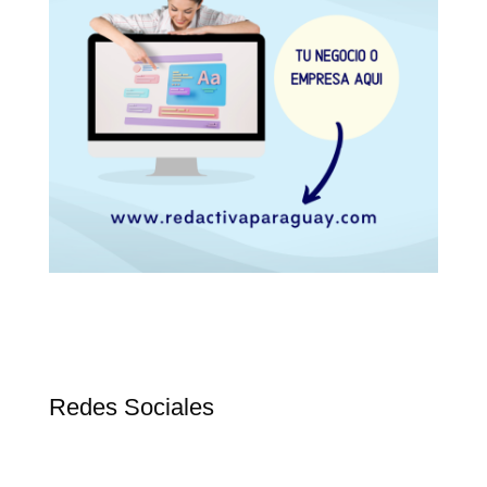
Redes Sociales
F
T
Y
a
w
o