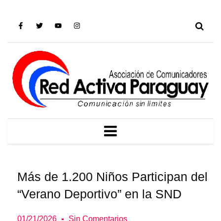
F
T
Y
I
a
w
o
n
c
i
u
s
e
t
t
t
b
t
u
a
o
e
b
g
o
r
e
r
k
a
-
m
f
MENU
Más de 1.200 Niños Participan del
“Verano Deportivo” en la SND
01/21/2026
Sin Comentarios