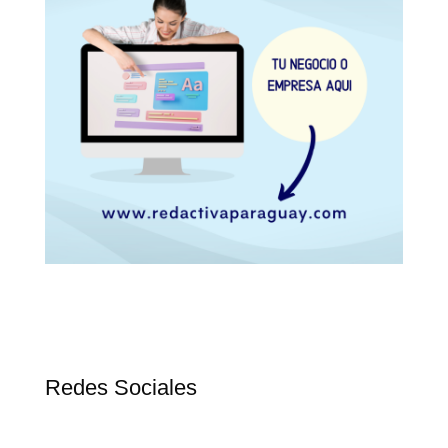
Redes Sociales
F
T
Y